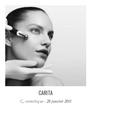
CARITA
C
,
cosmétique
- 28 janvier 2011