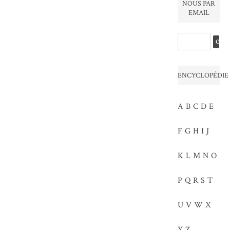
NOUS PAR
EMAIL
ENCYCLOPÉDIE
A
B
C
D
E
F
G
H
I
J
K
L
M
N
O
P
Q
R
S
T
U
V
W
X
Y
Z