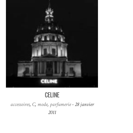
CELINE
accessoires
,
C
,
mode
,
parfumerie
- 28 janvier
2011