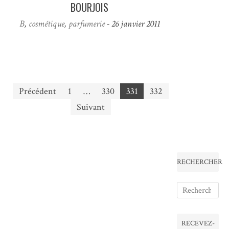
BOURJOIS
B
,
cosmétique
,
parfumerie
- 26 janvier 2011
Pagination
Précédent
1
…
330
331
332
des
Suivant
publications
RECHERCHER
RECEVEZ-