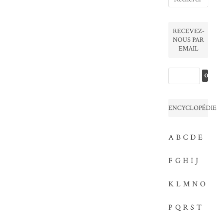
RECEVEZ-
NOUS PAR
EMAIL
ENCYCLOPÉDIE
A
B
C
D
E
F
G
H
I
J
K
L
M
N
O
P
Q
R
S
T