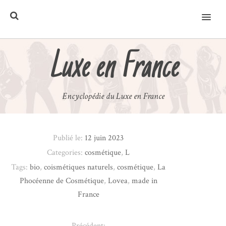
MENU
Luxe en France
Encyclopédie du Luxe en France
Publié le:
12 juin 2023
Categories:
cosmétique
,
L
Tags:
bio
,
coismétiques naturels
,
cosmétique
,
La
Phocéenne de Cosmétique
,
Lovea
,
made in
France
Précédent: