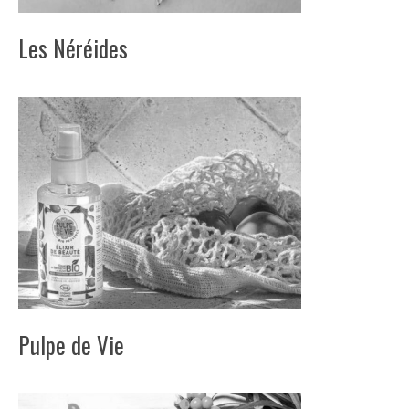
Les Néréides
Pulpe de Vie