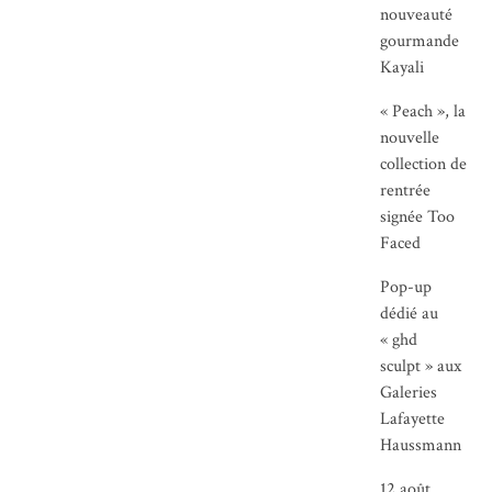
nouveauté
gourmande
Kayali
« Peach », la
nouvelle
collection de
rentrée
signée Too
Faced
Pop-up
dédié au
« ghd
sculpt » aux
Galeries
Lafayette
Haussmann
12 août