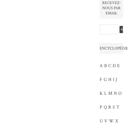
RECEVEZ-
NOUS PAR
EMAIL
ENCYCLOPÉDIE
A
B
C
D
E
F
G
H
I
J
K
L
M
N
O
P
Q
R
S
T
U
V
W
X