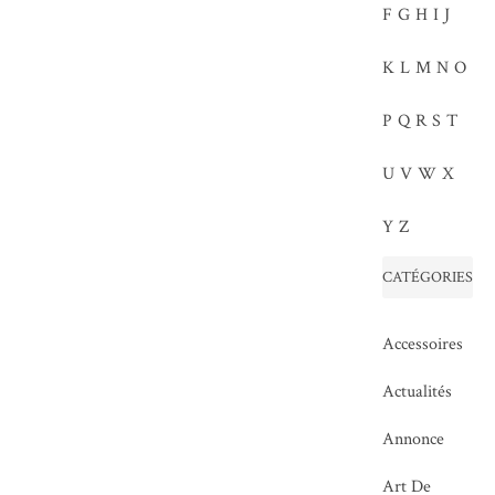
F
G
H
I
J
K
L
M
N
O
P
Q
R
S
T
U
V
W
X
Y
Z
CATÉGORIES
Accessoires
Actualités
Annonce
Art De