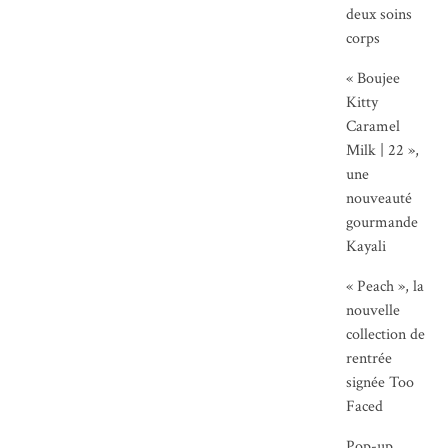
deux soins
corps
« Boujee
Kitty
Caramel
Milk | 22 »,
une
nouveauté
gourmande
Kayali
« Peach », la
nouvelle
collection de
rentrée
signée Too
Faced
Pop-up