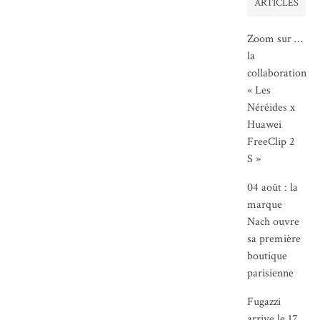
ARTICLES
Zoom sur …
la
collaboration
« Les
Néréides x
Huawei
FreeClip 2
S »
04 août : la
marque
Nach ouvre
sa première
boutique
parisienne
Fugazzi
arrive le 17