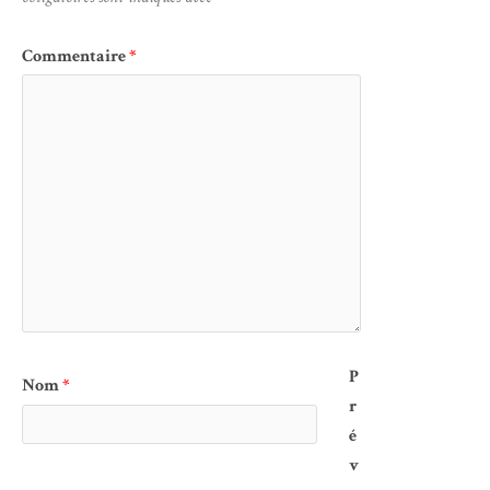
Commentaire
*
P
Nom
*
r
é
v