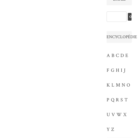
ENCYCLOPÉDIE
A
B
C
D
E
F
G
H
I
J
K
L
M
N
O
P
Q
R
S
T
U
V
W
X
Y
Z