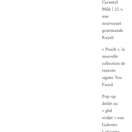
Caramel
Milk | 22 »,
une
nouveauté
gourmande
Kayali
« Peach », la
nouvelle
collection de
rentrée
signée Too
Faced
Pop-up
dédié au
« ghd
sculpt » aux
Galeries
Lafayette