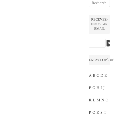
RECEVEZ-
NOUS PAR
EMAIL
ENCYCLOPÉDIE
A
B
C
D
E
F
G
H
I
J
K
L
M
N
O
P
Q
R
S
T