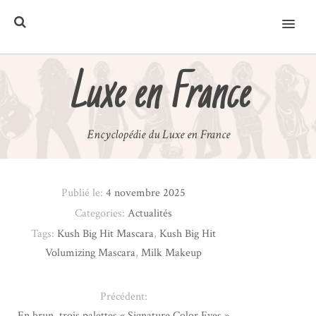
MENU
Luxe en France
Encyclopédie du Luxe en France
Publié le:
4 novembre 2025
Categories:
Actualités
Tags:
Kush Big Hit Mascara
,
Kush Big Hit
Volumizing Mascara
,
Milk Makeup
Précédent:
En brun, trois palettes « Signature Color Eyes »