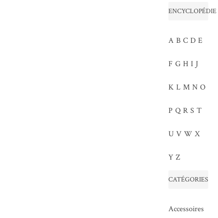
ENCYCLOPÉDIE
A
B
C
D
E
F
G
H
I
J
K
L
M
N
O
P
Q
R
S
T
U
V
W
X
Y
Z
CATÉGORIES
Accessoires