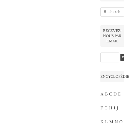
RECEVEZ-
NOUS PAR
EMAIL
ENCYCLOPÉDIE
A
B
C
D
E
F
G
H
I
J
K
L
M
N
O