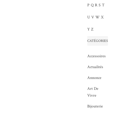
P
Q
R
S
T
U
V
W
X
Y
Z
CATÉGORIES
Accessoires
Actualités
Annonce
Art De
Vivre
Bijouterie