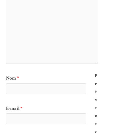
P
Nom
*
r
é
v
e
E-mail
*
n
e
z