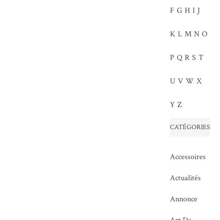
F
G
H
I
J
K
L
M
N
O
P
Q
R
S
T
U
V
W
X
Y
Z
CATÉGORIES
Accessoires
Actualités
Annonce