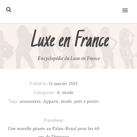
MENU
Luxe en France
Encyclopédie du Luxe en France
Publié le:
11 janvier 2021
Categories:
A
,
mode
Tags:
accessoires
,
Apparis
,
mode
,
prêt à porter
Précédent:
Une marelle géante au Palais-Royal pour les 60
ans de Diptyque