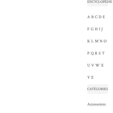
ENCYCLOPÉDIE
A
B
C
D
E
F
G
H
I
J
K
L
M
N
O
P
Q
R
S
T
U
V
W
X
Y
Z
CATÉGORIES
Accessoires