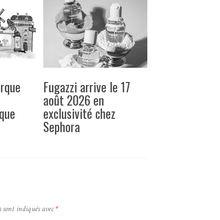
arque
Fugazzi arrive le 17
août 2026 en
ique
exclusivité chez
Sephora
s sont indiqués avec
*