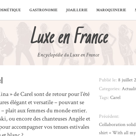
OSMÉTIQUE
GASTRONOMIE
JOAILLERIE
MAROQUINERIE
Luxe en France
Encyclopédie du Luxe en France
l
Publié le:
8 juillet
Categories:
Actuali
ina » de Carel sont de retour pour l’été
Tags:
Carel
res élégant et versatile – pouvant se
e – plaît aux femmes du monde entier.
Précédent:
ki, ou encore des chanteuses Angèle et
Collaboration solida
 pour accompagner vos tenues estivales
shirt « With all my
 et blanc ?