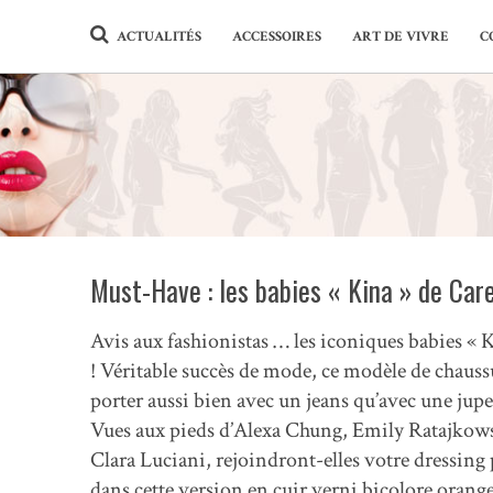
ACTUALITÉS
ACCESSOIRES
ART DE VIVRE
C
Must-Have : les babies « Kina » de Care
Avis aux fashionistas … les iconiques babies « K
! Véritable succès de mode, ce modèle de chaussu
porter aussi bien avec un jeans qu’avec une jup
Vues aux pieds d’Alexa Chung, Emily Ratajkows
Clara Luciani, rejoindront-elles votre dressing
dans cette version en cuir verni bicolore orange