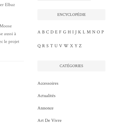
er Elbaz
ENCYCLOPÉDIE
: Moose
A
B
C
D
E
F
G
H
I
J
K
L
M
N
O
P
e aussi à
c le projet
Q
R
S
T
U
V
W
X
Y
Z
CATÉGORIES
Accessoires
Actualités
Annonce
Art De Vivre