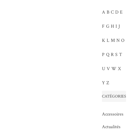
A
B
C
D
E
F
G
H
I
J
K
L
M
N
O
P
Q
R
S
T
U
V
W
X
Y
Z
CATÉGORIES
Accessoires
Actualités