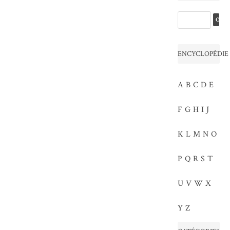
ENCYCLOPÉDIE
A
B
C
D
E
F
G
H
I
J
K
L
M
N
O
P
Q
R
S
T
U
V
W
X
Y
Z