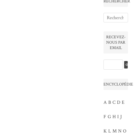
RECHERCHER
RECEVEZ-
NOUS PAR
EMAIL
ENCYCLOPÉDIE
A
B
C
D
E
F
G
H
I
J
K
L
M
N
O