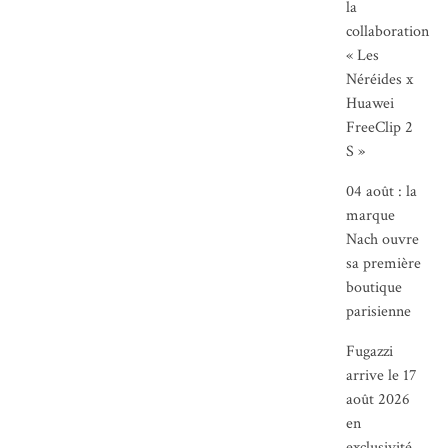
la
collaboration
« Les
Néréides x
Huawei
FreeClip 2
S »
04 août : la
marque
Nach ouvre
sa première
boutique
parisienne
Fugazzi
arrive le 17
août 2026
en
exclusivité