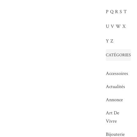
P
Q
R
S
T
U
V
W
X
Y
Z
CATÉGORIES
Accessoires
Actualités
Annonce
Art De
Vivre
Bijouterie