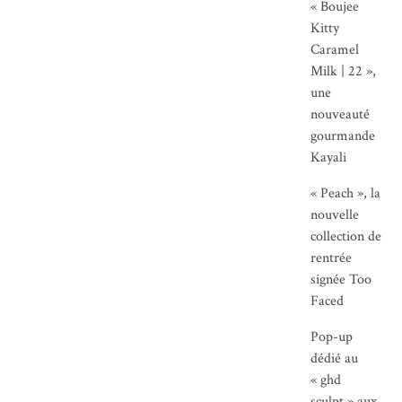
« Boujee
Kitty
Caramel
Milk | 22 »,
une
nouveauté
gourmande
Kayali
« Peach », la
nouvelle
collection de
rentrée
signée Too
Faced
Pop-up
dédié au
« ghd
sculpt » aux