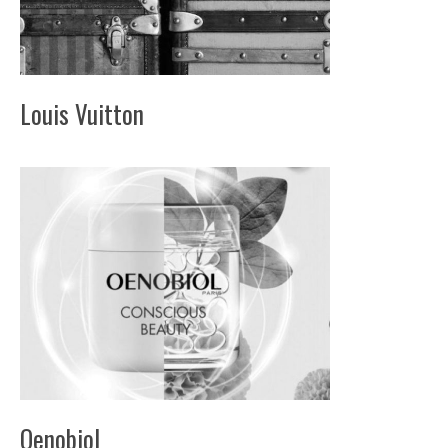
Louis Vuitton
Oenobiol