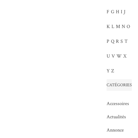
F
G
H
I
J
K
L
M
N
O
P
Q
R
S
T
U
V
W
X
Y
Z
CATÉGORIES
Accessoires
Actualités
Annonce