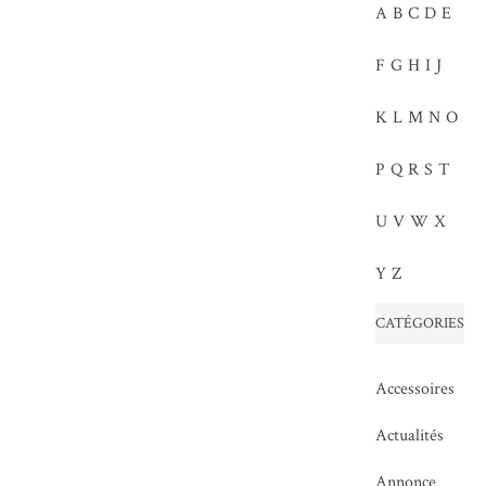
A
B
C
D
E
F
G
H
I
J
K
L
M
N
O
P
Q
R
S
T
U
V
W
X
Y
Z
CATÉGORIES
Accessoires
Actualités
Annonce