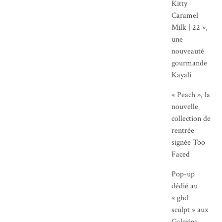
Kitty
Caramel
Milk | 22 »,
une
nouveauté
gourmande
Kayali
« Peach », la
nouvelle
collection de
rentrée
signée Too
Faced
Pop-up
dédié au
« ghd
sculpt » aux
Galeries