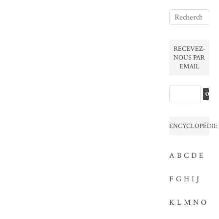
RECEVEZ-
NOUS PAR
EMAIL
ENCYCLOPÉDIE
A
B
C
D
E
F
G
H
I
J
K
L
M
N
O