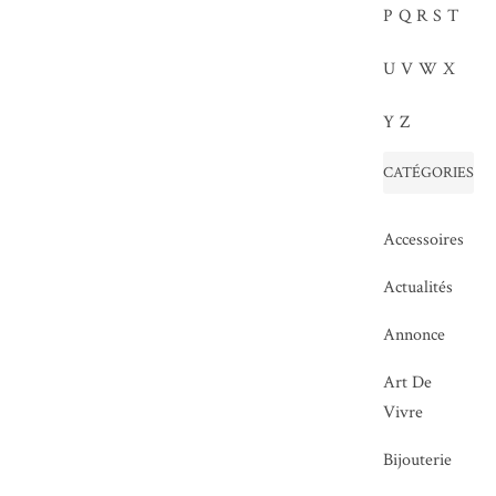
P
Q
R
S
T
U
V
W
X
Y
Z
CATÉGORIES
Accessoires
Actualités
Annonce
Art De
Vivre
Bijouterie