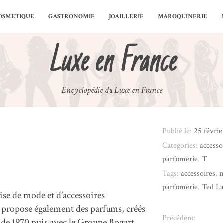
OSMÉTIQUE
GASTRONOMIE
JOAILLERIE
MAROQUINERIE
Luxe en France
Encyclopédie du Luxe en France
Publié le:
25 févrie
Categories:
accesso
parfumerie
,
T
Tags:
accessoires
,
parfumerie
,
Ted La
se de mode et d’accessoires
 propose également des parfums, créés
Précédent:
r de 1970 puis avec le Groupe Bogart