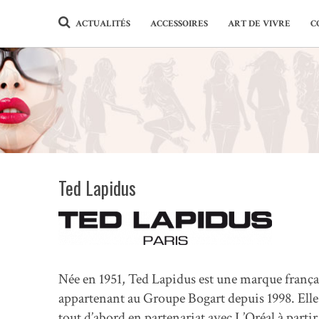
ACTUALITÉS
ACCESSOIRES
ART DE VIVRE
C
Ted Lapidus
Née en 1951, Ted Lapidus est une marque françai
appartenant au Groupe Bogart depuis 1998. Elle
tout d’abord en partenariat avec L’Oréal à parti