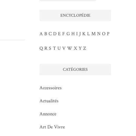
ENCYCLOPÉDIE
A
B
C
D
E
F
G
H
I
J
K
L
M
N
O
P
Q
R
S
T
U
V
W
X
Y
Z
CATÉGORIES
Accessoires
Actualités
Annonce
Art De Vivre