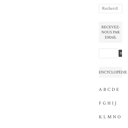
RECEVEZ-
NOUS PAR
EMAIL
ENCYCLOPÉDIE
A
B
C
D
E
F
G
H
I
J
K
L
M
N
O