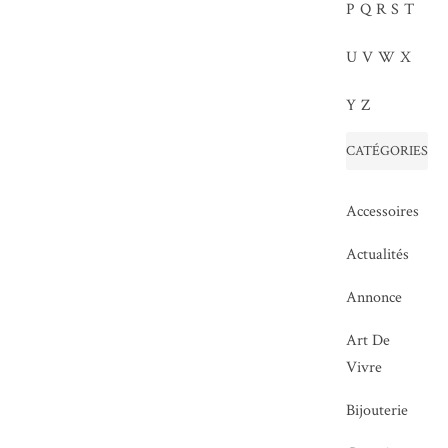
P
Q
R
S
T
U
V
W
X
Y
Z
CATÉGORIES
Accessoires
Actualités
Annonce
Art De
Vivre
Bijouterie