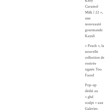
Kitty
Caramel
Milk | 22 »,
une
nouveauté
gourmande
Kayali
« Peach », la
nouvelle
collection de
rentrée
signée Too
Faced
Pop-up
dédié au
« ghd
sculpt » aux
Galeries