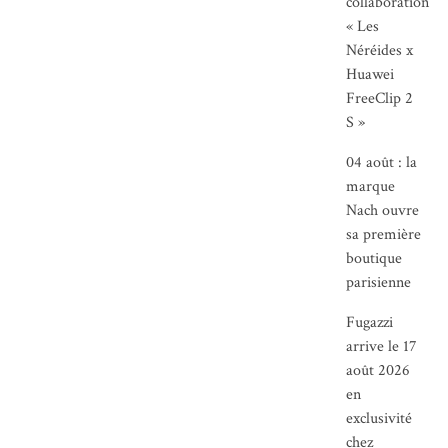
collaboration
« Les
Néréides x
Huawei
FreeClip 2
S »
04 août : la
marque
Nach ouvre
sa première
boutique
parisienne
Fugazzi
arrive le 17
août 2026
en
exclusivité
chez