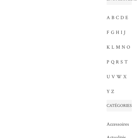
A
B
C
D
E
F
G
H
I
J
K
L
M
N
O
P
Q
R
S
T
U
V
W
X
Y
Z
CATÉGORIES
Accessoires
Actualités