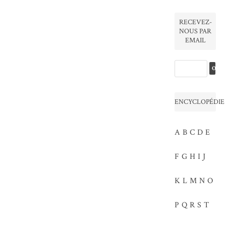
RECEVEZ-
NOUS PAR
EMAIL
ENCYCLOPÉDIE
A
B
C
D
E
F
G
H
I
J
K
L
M
N
O
P
Q
R
S
T