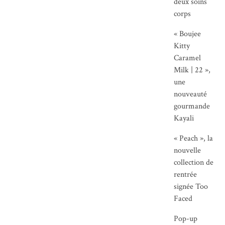
deux soins
corps
« Boujee
Kitty
Caramel
Milk | 22 »,
une
nouveauté
gourmande
Kayali
« Peach », la
nouvelle
collection de
rentrée
signée Too
Faced
Pop-up