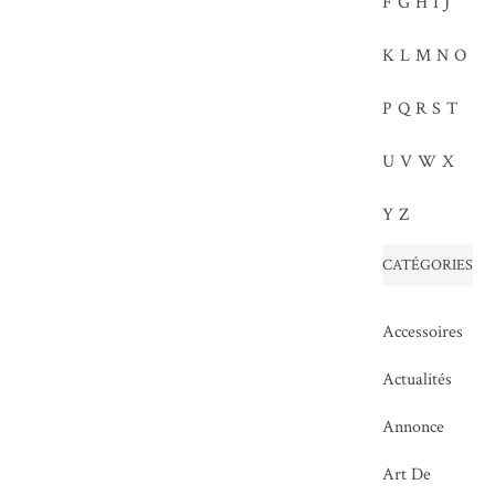
F
G
H
I
J
K
L
M
N
O
P
Q
R
S
T
U
V
W
X
Y
Z
CATÉGORIES
Accessoires
Actualités
Annonce
Art De