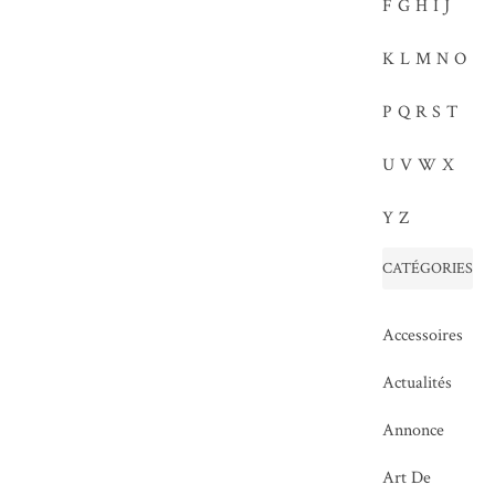
F
G
H
I
J
K
L
M
N
O
P
Q
R
S
T
U
V
W
X
Y
Z
CATÉGORIES
Accessoires
Actualités
Annonce
Art De