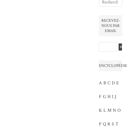
RECEVEZ-
NOUS PAR
EMAIL
ENCYCLOPÉDIE
A
B
C
D
E
F
G
H
I
J
K
L
M
N
O
P
Q
R
S
T