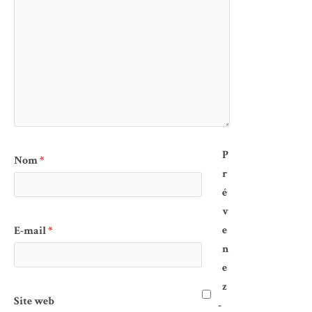
P
Nom
*
r
é
v
e
E-mail
*
n
e
z
Site web
-