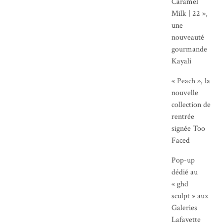
Caramel
Milk | 22 »,
une
nouveauté
gourmande
Kayali
« Peach », la
nouvelle
collection de
rentrée
signée Too
Faced
Pop-up
dédié au
« ghd
sculpt » aux
Galeries
Lafayette