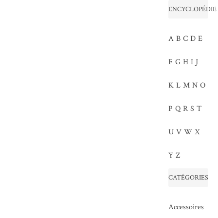
ENCYCLOPÉDIE
A
B
C
D
E
F
G
H
I
J
K
L
M
N
O
P
Q
R
S
T
U
V
W
X
Y
Z
CATÉGORIES
Accessoires