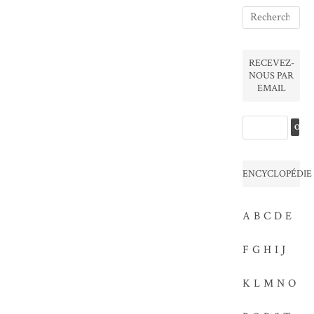
RECEVEZ-
NOUS PAR
EMAIL
ENCYCLOPÉDIE
A
B
C
D
E
F
G
H
I
J
K
L
M
N
O