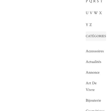
P
Q
R
S
T
U
V
W
X
Y
Z
CATÉGORIES
Accessoires
Actualités
Annonce
Art De
Vivre
Bijouterie