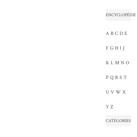
ENCYCLOPÉDIE
A
B
C
D
E
F
G
H
I
J
K
L
M
N
O
P
Q
R
S
T
U
V
W
X
Y
Z
CATÉGORIES