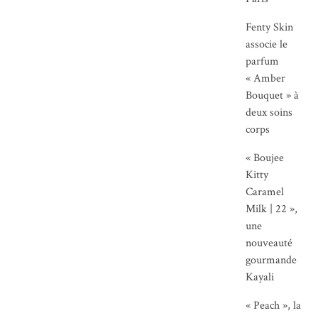
Fenty Skin
associe le
parfum
« Amber
Bouquet » à
deux soins
corps
« Boujee
Kitty
Caramel
Milk | 22 »,
une
nouveauté
gourmande
Kayali
« Peach », la