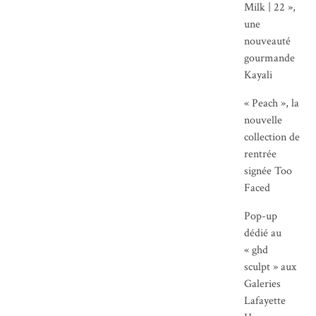
Milk | 22 »,
une
nouveauté
gourmande
Kayali
« Peach », la
nouvelle
collection de
rentrée
signée Too
Faced
Pop-up
dédié au
« ghd
sculpt » aux
Galeries
Lafayette