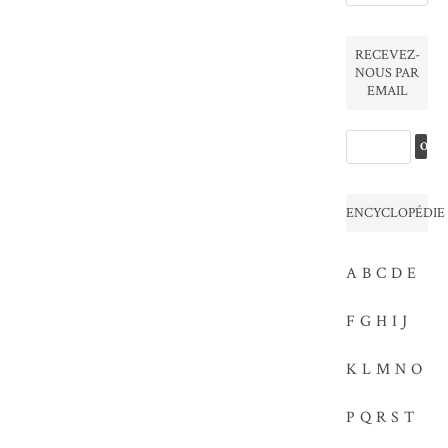
RECEVEZ-
NOUS PAR
EMAIL
ENCYCLOPÉDIE
A
B
C
D
E
F
G
H
I
J
K
L
M
N
O
P
Q
R
S
T