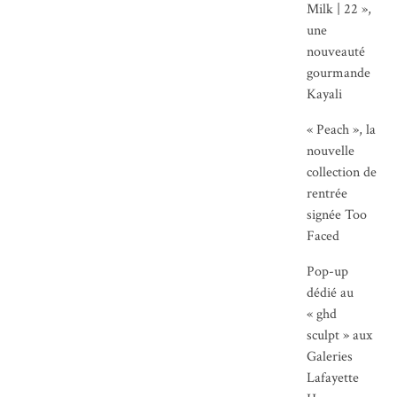
Milk | 22 »,
une
nouveauté
gourmande
Kayali
« Peach », la
nouvelle
collection de
rentrée
signée Too
Faced
Pop-up
dédié au
« ghd
sculpt » aux
Galeries
Lafayette