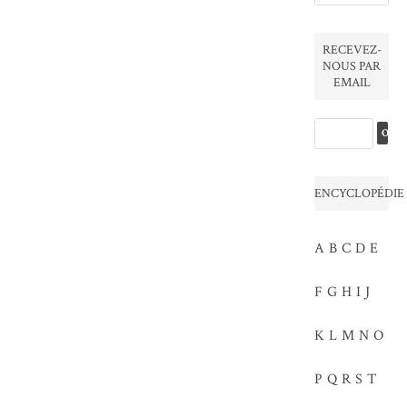
RECEVEZ-
NOUS PAR
EMAIL
ENCYCLOPÉDIE
A
B
C
D
E
F
G
H
I
J
K
L
M
N
O
P
Q
R
S
T