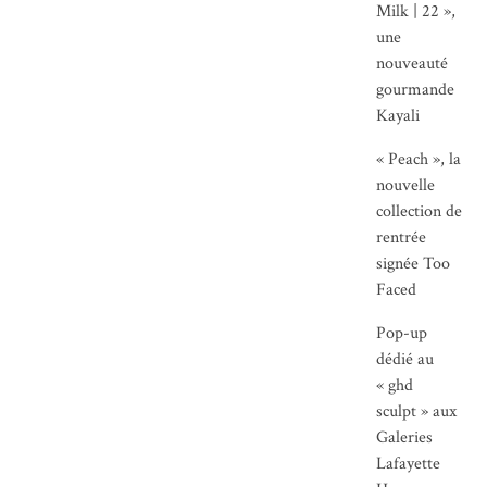
Milk | 22 »,
une
nouveauté
gourmande
Kayali
« Peach », la
nouvelle
collection de
rentrée
signée Too
Faced
Pop-up
dédié au
« ghd
sculpt » aux
Galeries
Lafayette