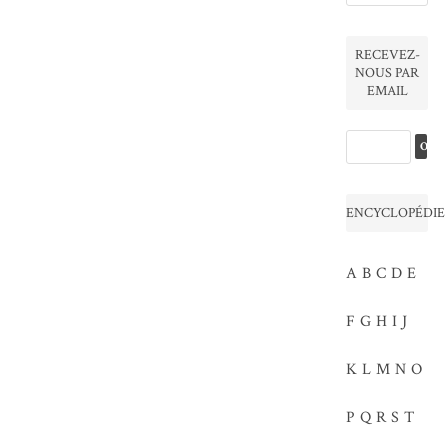
RECEVEZ-
NOUS PAR
EMAIL
ENCYCLOPÉDIE
A
B
C
D
E
F
G
H
I
J
K
L
M
N
O
P
Q
R
S
T