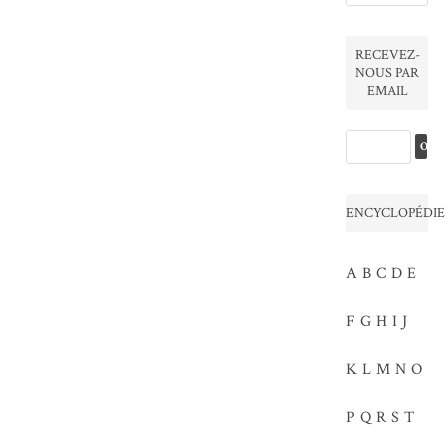
RECEVEZ-
NOUS PAR
EMAIL
ENCYCLOPÉDIE
A
B
C
D
E
F
G
H
I
J
K
L
M
N
O
P
Q
R
S
T