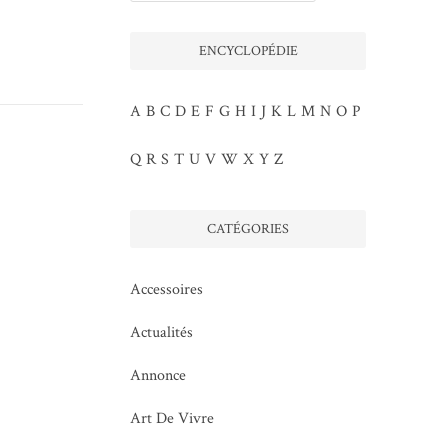
ENCYCLOPÉDIE
A
B
C
D
E
F
G
H
I
J
K
L
M
N
O
P
Q
R
S
T
U
V
W
X
Y
Z
CATÉGORIES
Accessoires
Actualités
Annonce
Art De Vivre