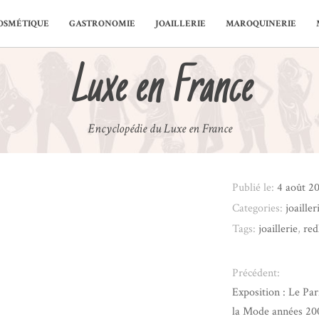
OSMÉTIQUE
GASTRONOMIE
JOAILLERIE
MAROQUINERIE
Luxe en France
Encyclopédie du Luxe en France
Publié le:
4 août 2
Categories:
joailler
Tags:
joaillerie
,
red
Précédent:
Exposition : Le Pa
la Mode années 20