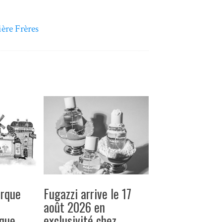
ière Frères
arque
Fugazzi arrive le 17
août 2026 en
ique
exclusivité chez