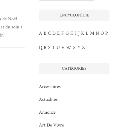
ENCYCLOPÉDIE
ts de Noël
 et du soin à
A
B
C
D
E
F
G
H
I
J
K
L
M
N
O
P
in
Q
R
S
T
U
V
W
X
Y
Z
CATÉGORIES
Accessoires
Actualités
Annonce
Art De Vivre