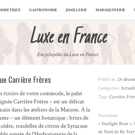
OSMÉTIQUE
GASTRONOMIE
JOAILLERIE
MAROQUINERIE
Luxe en France
Encyclopédie du Luxe en France
que Carrière Frères
Publié le:
24 décem
Categories:
Actuali
s tiroirs de votre commode, le palet
Tags:
Carrière Frèr
née Carrière Frères – est un délicat
main dans les ateliers de la Maison. À la
Précédent:
amme – un élément botanique : brins de
« Starlight Rose », 
cèdre, rondelles de citron de Syracuse
de Noël de By Terr
ble auprès de l’Herboristerie de la